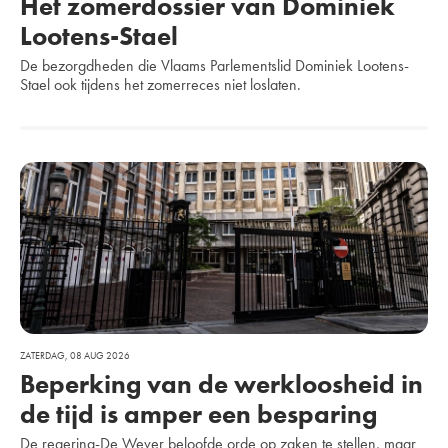
Het zomerdossier van Dominiek
Lootens-Stael
PLAATS
De bezorgdheden die Vlaams Parlementslid Dominiek Lootens-
Stael ook tijdens het zomerreces niet loslaten.
TELEFOONNUMMER
GEBOORTEDATUM
GESLACHT
ZATERDAG, 08 AUG 2026
Extra
Ja, stuur mij e-mailupdates van Vlaams Belang.
gegevens
Beperking van de werkloosheid in
Ja, ik ga akkoord met de privacyverklaring.
de tijd is amper een besparing
De regering-De Wever beloofde orde op zaken te stellen, maar