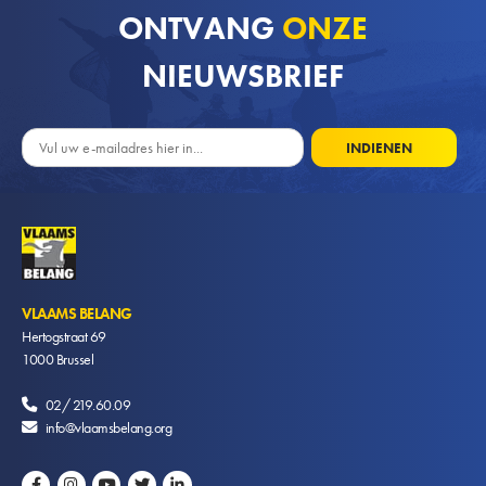
ONTVANG
ONZE
NIEUWSBRIEF
VLAAMS BELANG
Hertogstraat 69
1000
Brussel
02/ 219.60.09
info@vlaamsbelang.org