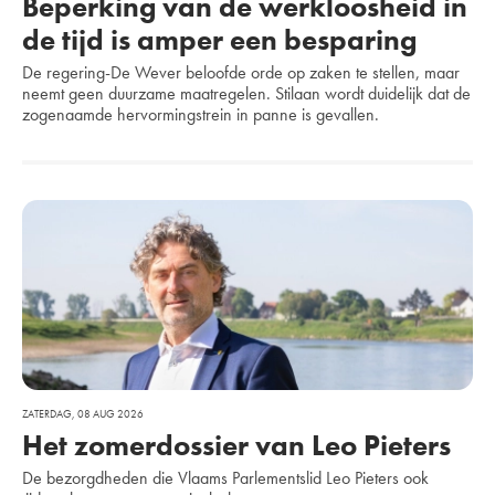
Beperking van de werkloosheid in
de tijd is amper een besparing
PLAATS
De regering-De Wever beloofde orde op zaken te stellen, maar
neemt geen duurzame maatregelen. Stilaan wordt duidelijk dat de
zogenaamde hervormingstrein in panne is gevallen.
TELEFOONNUMMER
GEBOORTEDATUM
GESLACHT
Extra
Ja, stuur mij e-mailupdates van Vlaams Belang.
gegevens
ZATERDAG, 08 AUG 2026
Ja, ik ga akkoord met de privacyverklaring.
Het zomerdossier van Leo Pieters
De bezorgdheden die Vlaams Parlementslid Leo Pieters ook