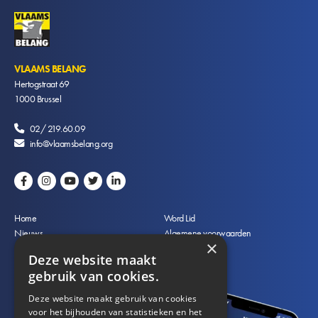
VLAAMS BELANG
Hertogstraat 69
1000
Brussel
02/ 219.60.09
info@vlaamsbelang.org
Voet
Home
Word Lid
Nieuws
Algemene voorwaarden
×
Partij
Privacyverklaring
Deze website maakt
Contact
Vacatures
gebruik van cookies.
Deze website maakt gebruik van cookies
voor het bijhouden van statistieken en het