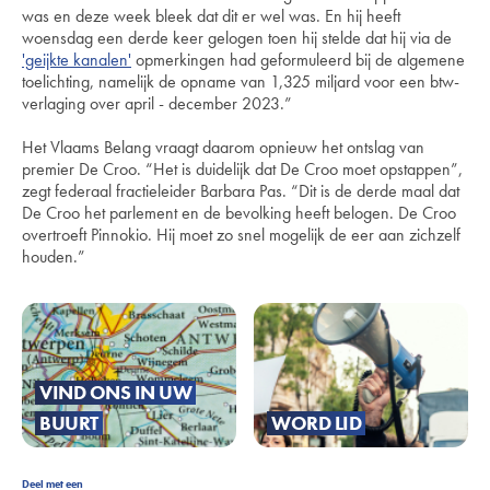
was en deze week bleek dat dit er wel was. En hij heeft
woensdag een derde keer gelogen toen hij stelde dat hij via de
'geijkte kanalen'
opmerkingen had geformuleerd bij de algemene
toelichting, namelijk de opname van 1,325 miljard voor een btw-
verlaging over april - december 2023.”
Het Vlaams Belang vraagt daarom opnieuw het ontslag van
premier De Croo. “Het is duidelijk dat De Croo moet opstappen”,
zegt federaal fractieleider Barbara Pas. “Dit is de derde maal dat
De Croo het parlement en de bevolking heeft belogen. De Croo
overtroeft Pinnokio. Hij moet zo snel mogelijk de eer aan zichzelf
houden.”
VIND ONS IN UW
BUURT
WORD LID
Deel met een