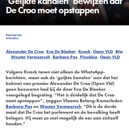
‘Geijkte kanalen’ bewijzen dat
De Croo moet opstappen
Deel met een
vriend(in)
Alexander De Croo
Eva De Bleeker
Knack
Open VLD
Btw
Wouter Vermeersch
Barbara Pas
Pinokkio
Open VLD
Volgens Knack tonen niet alleen de WhatsApp-
berichten, maar ook de
‘geijkte
kanalen’ aan dat het
kabinet van premier Alexander De Croo
(Open
Vld)
geen bezwaren had bij de door Eva De Bleeker
voorgelegd begroting.
“Het
is duidelijk dat De Croo
moet opstappen”, zeggen Vlaams Belang
-
Kamerleden
Barbara Pas
en
Wouter Vermeersch
.
“Dit
is de derde
maal dat De Croo het parlement en de bevolking heeft
belogen. Hij moet zo snel mogelijk de eer aan zichzelf
houden.”