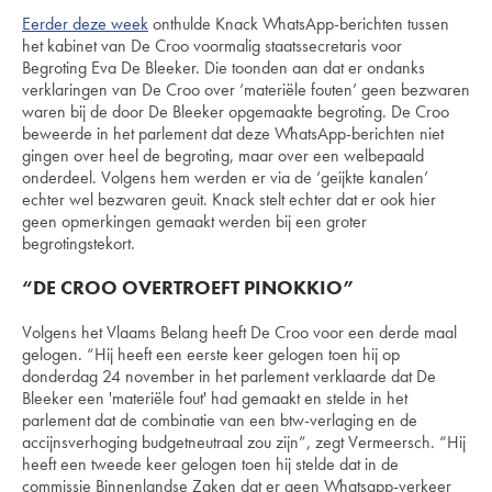
Eerder deze week
onthulde Knack WhatsApp-berichten tussen
het kabinet van De Croo voormalig staatssecretaris voor
Begroting Eva De Bleeker. Die toonden aan dat er ondanks
verklaringen van De Croo over ‘materiële fouten’ geen bezwaren
waren bij de door De Bleeker opgemaakte begroting. De Croo
beweerde in het parlement dat deze WhatsApp-berichten niet
gingen over heel de begroting, maar over een welbepaald
onderdeel. Volgens hem werden er via de ‘geijkte kanalen’
echter wel bezwaren geuit. Knack stelt echter dat er ook hier
geen opmerkingen gemaakt werden bij een groter
begrotingstekort.
“DE CROO OVERTROEFT PINOKKIO”
Volgens het Vlaams Belang heeft De Croo voor een derde maal
gelogen. “Hij heeft een eerste keer gelogen toen hij op
donderdag 24 november in het parlement verklaarde dat De
Bleeker een 'materiële fout' had gemaakt en stelde in het
parlement dat de combinatie van een btw-verlaging en de
accijnsverhoging budgetneutraal zou zijn”, zegt Vermeersch. “Hij
heeft een tweede keer gelogen toen hij stelde dat in de
commissie Binnenlandse Zaken dat er geen Whatsapp-verkeer