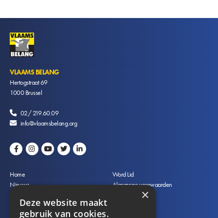
VLAAMS BELANG
Hertogstraat 69
1000
Brussel
02/ 219.60.09
info@vlaamsbelang.org
Voet
Home
Word Lid
Nieuws
Algemene voorwaarden
×
Partij
Privacyverklaring
Deze website maakt
Contact
Vacatures
gebruik van cookies.