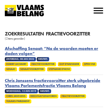
Overslaan
en
naar
Op
Sluite
mob
de
me
inhoud
gaan
ZOEKRESULTATEN
FRACTIEVOORZITTER
( 2 items gevonden )
Afschaffing Senaat: “Na de woorden moeten er
daden volgen”
ZATERDAG, 08 JAN 2022
NIEUWS
EGBERT LACHAERT
FRACTIEVOORZITTER
GUY D'HAESELEER
OPEN VLD
SENAAT
SENAATVOORZITTER
STEPHANIE D'HOSE
Chris Janssens fractievoorzitter sterk uitgebreide
Vlaams Parlementsfractie Vlaams Belang
WOENSDAG, 12 JUN 2019
NIEUWS
CHRIS JANSSENS
DEELSTAATSENATOREN
FRACTIEVOORZITTER
VLAAMS PARLEMENT