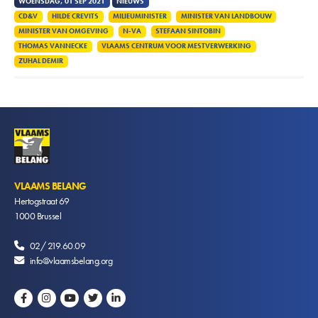
WOENSDAG, 01 SEP 2021
NIEUWS
CD&V
HILDE CREVITS
MILIEUMINISTER
MINISTER VAN LANDBOUW
MINISTER VAN OMGEVING
N-VA
STEFAAN SINTOBIN
THOMAS VANNECKE
VLAAMS CENTRUM VOOR MESTVERWERKING
ZUHAL DEMIR
VLAAMS BELANG
Hertogstraat 69
1000
Brussel
02/ 219.60.09
info@vlaamsbelang.org