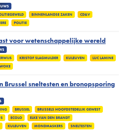
EUWS
OLITIEGEWELD
BINNENLANDSE ZAKEN
CD&V
ERE
POLITIE
ast voor wetenschappelijke wereld
WS
ERWIJS
KRISTOF SLAGMULDER
KULEUVEN
LUC LAMINE
WOKE
n Brussel sneltesten en bronopsporing
S
ING
BRUSSEL
BRUSSELS HOOFDSTEDELIJK GEWEST
US
ECOLO
ELKE VAN DEN BRANDT
KULEUVEN
MONDMASKERS
SNELTESTEN