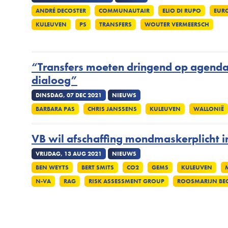
ANDRÉ DECOSTER
COMMUNAUTAIR
ELIO DI RUPO
EUR
KULEUVEN
PS
TRANSFERS
WOUTER VERMEERSCH
“Transfers moeten dringend op agend
dialoog”
DINSDAG, 07 DEC 2021
NIEUWS
BARBARA PAS
CHRIS JANSSENS
KULEUVEN
WALLONIË
VB wil afschaffing mondmaskerplicht i
VRIJDAG, 13 AUG 2021
NIEUWS
BEN WEYTS
BERT SMITS
CO2
GEMS
KULEUVEN
N-VA
RAG
RISK ASSESSMENT GROUP
ROOSMARIJN BE