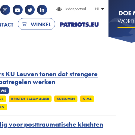
Secondair
Ledenportaal
NL
DOE 
menu
Sluiten
WORD L
WINKEL
TACT
rs KU Leuven tonen dat strengere
aatregelen werken
UWS
JS
KRISTOF SLAGMULDER
KULEUVEN
N-VA
EN
ig voor posttraumatische klachten