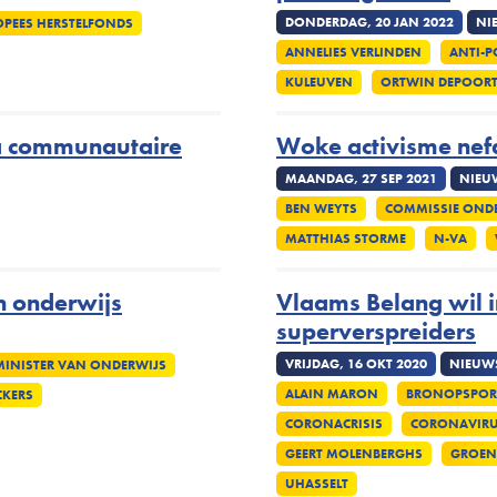
DONDERDAG, 20 JAN 2022
NI
OPEES HERSTELFONDS
ANNELIES VERLINDEN
ANTI-P
KULEUVEN
ORTWIN DEPOORT
a communautaire
Woke activisme nef
MAANDAG, 27 SEP 2021
NIEU
BEN WEYTS
COMMISSIE OND
MATTHIAS STORME
N-VA
n onderwijs
Vlaams Belang wil i
superverspreiders
VRIJDAG, 16 OKT 2020
NIEUW
MINISTER VAN ONDERWIJS
ALAIN MARON
BRONOPSPOR
CKERS
CORONACRISIS
CORONAVIR
GEERT MOLENBERGHS
GROEN
UHASSELT