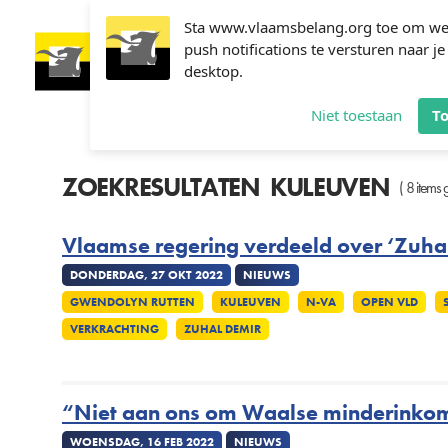
Overslaan
en
Sta www.vlaamsbelang.org toe om w
naar
push notifications te versturen naar je
Hoofdnavigatie
de
desktop.
NIEUWS
ONZ
inhoud
PART
gaan
Niet toestaan
T
ZOEKRESULTATEN
KULEUVEN
( 8 items
Vlaamse regering verdeeld over ‘Zuha
DONDERDAG, 27 OKT 2022
NIEUWS
GWENDOLYN RUTTEN
KULEUVEN
N-VA
OPEN VLD
VERKRACHTING
ZUHAL DEMIR
“Niet aan ons om Waalse minderinkoms
WOENSDAG, 16 FEB 2022
NIEUWS