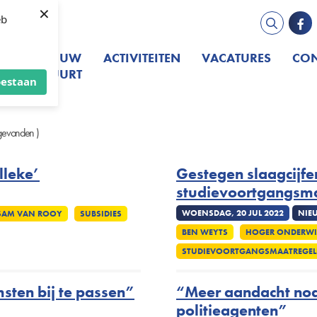
×
eb
E
IN UW
ACTIVITEITEN
VACATURES
CON
IJ
BUURT
oestaan
 gevonden )
lleke’
Gestegen slaagcijfe
studievoortgangsm
WOENSDAG, 20 JUL 2022
NIE
SAM VAN ROOY
SUBSIDIES
BEN WEYTS
HOGER ONDERWI
STUDIEVOORTGANGSMAATREGEL
ten bij te passen”
“Meer aandacht nod
politieagenten”