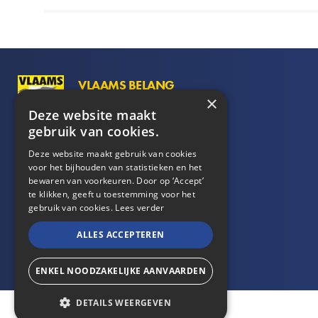
VLAAMS BELANG
×
Hertogstraat 69
Deze website maakt
1000
Brussel
gebruik van cookies.
Deze website maakt gebruik van cookies
02/ 219.60.09
voor het bijhouden van statistieken en het
info@vlaamsbelang.org
bewaren van voorkeuren. Door op ‘Accept’
te klikken, geeft u toestemming voor het
gebruik van cookies.
Lees verder
ALLES ACCEPTEREN
ENKEL NOODZAKELIJKE AANVAARDEN
DETAILS WEERGEVEN