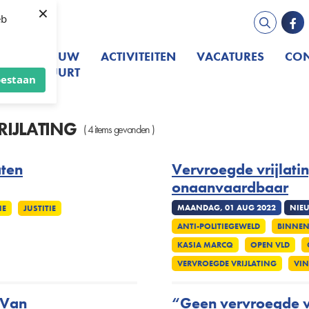
×
eb
E
IN UW
ACTIVITEITEN
VACATURES
CON
IJ
BUURT
oestaan
RIJLATING
( 4 items gevonden )
aten
Vervroegde vrijlat
onaanvaardbaar
MAANDAG, 01 AUG 2022
NIE
NE
JUSTITIE
ANTI-POLITIEGEWELD
BINNEN
KASIA MARCQ
OPEN VLD
VERVROEGDE VRIJLATING
VI
 Van
“Geen vervroegde v