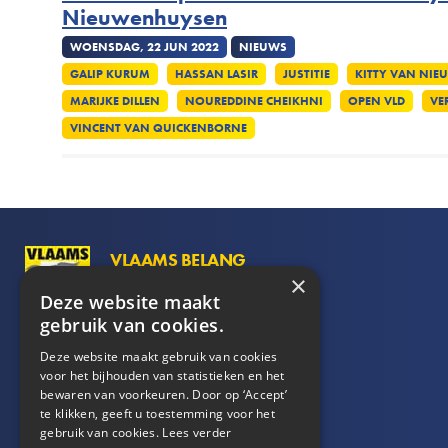
Nieuwenhuysen
WOENSDAG, 22 JUN 2022
NIEUWS
GALIP KURUM
HASSAN LASIR
JUSTITIE
KITTY VAN NI
MARIJKE DILLEN
NOUREDDINE CHEIKHNI
OPEN VLD
VE
VINCENT VAN QUICKENBORNE
VLAAMS BELANG
×
Hertogstraat 69
Deze website maakt
1000
Brussel
gebruik van cookies.
Deze website maakt gebruik van cookies
02/ 219.60.09
voor het bijhouden van statistieken en het
info@vlaamsbelang.org
bewaren van voorkeuren. Door op ‘Accept’
te klikken, geeft u toestemming voor het
gebruik van cookies.
Lees verder