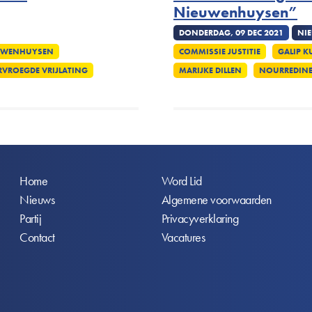
Nieuwenhuysen”
DONDERDAG, 09 DEC 2021
NI
EUWENHUYSEN
COMMISSIE JUSTITIE
GALIP 
RVROEGDE VRIJLATING
MARIJKE DILLEN
NOURREDINE
Voet
Home
Word Lid
Nieuws
Algemene voorwaarden
Partij
Privacyverklaring
Contact
Vacatures