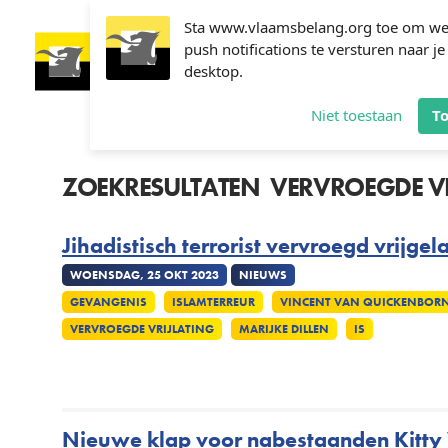
Overslaan
en
Sta www.vlaamsbelang.org toe om w
naar
push notifications te versturen naar je
Hoofdnavigatie
de
desktop.
NIEUWS
ONZ
inhoud
PART
gaan
Niet toestaan
T
ZOEKRESULTATEN
VERVROEGDE V
Jihadistisch terrorist vervroegd vrijgel
WOENSDAG, 25 OKT 2023
NIEUWS
GEVANGENIS
ISLAMTERREUR
VINCENT VAN QUICKENBOR
VERVROEGDE VRIJLATING
MARIJKE DILLEN
IS
Nieuwe klap voor nabestaanden Kitty