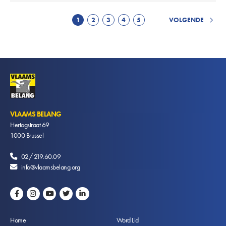
1
2
3
4
5
VOLGENDE
VOLGENDE
Huidige
Pagina
Pagina
Pagina
Pagina
Paginering
PAGINA
pagina
VLAAMS BELANG
Hertogstraat 69
1000
Brussel
02/ 219.60.09
info@vlaamsbelang.org
Voet
Home
Word Lid