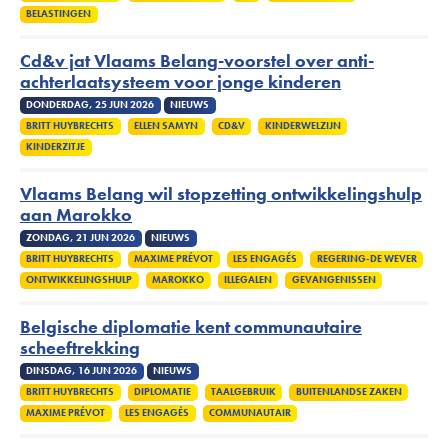
BELASTINGEN
Cd&v jat Vlaams Belang-voorstel over anti-
achterlaatsysteem voor jonge kinderen
DONDERDAG, 25 JUN 2026
NIEUWS
BRITT HUYBRECHTS
ELLEN SAMYN
CD&V
KINDERWELZIJN
KINDERZITJE
Vlaams Belang wil stopzetting ontwikkelingshulp
aan Marokko
ZONDAG, 21 JUN 2026
NIEUWS
BRITT HUYBRECHTS
MAXIME PRÉVOT
LES ENGAGÉS
REGERING-DE WEVER
ONTWIKKELINGSHULP
MAROKKO
ILLEGALEN
GEVANGENISSEN
Belgische diplomatie kent communautaire
scheeftrekking
DINSDAG, 16 JUN 2026
NIEUWS
BRITT HUYBRECHTS
DIPLOMATIE
TAALGEBRUIK
BUITENLANDSE ZAKEN
MAXIME PRÉVOT
LES ENGAGÉS
COMMUNAUTAIR