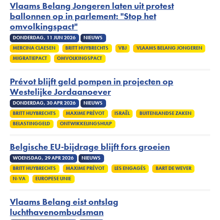
Vlaams Belang Jongeren laten uit protest
ballonnen op in parlement: "Stop het
omvolkingspact"
DONDERDAG, 11 JUN 2026
NIEUWS
MERCINA CLAESEN
BRITT HUYBRECHTS
VBJ
VLAAMS BELANG JONGEREN
MIGRATIEPACT
OMVOLKINGSPACT
Prévot blijft geld pompen in projecten op
Westelijke Jordaanoever
DONDERDAG, 30 APR 2026
NIEUWS
BRITT HUYBRECHTS
MAXIME PRÉVOT
ISRAËL
BUITENLANDSE ZAKEN
BELASTINGGELD
ONTWIKKELINGSHULP
Belgische EU-bijdrage blijft fors groeien
WOENSDAG, 29 APR 2026
NIEUWS
BRITT HUYBRECHTS
MAXIME PRÉVOT
LES ENGAGÉS
BART DE WEVER
N-VA
EUROPESE UNIE
Vlaams Belang eist ontslag
luchthavenombudsman