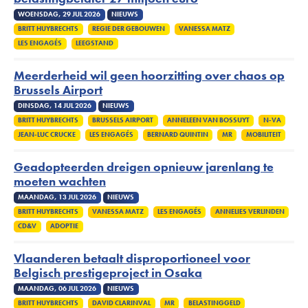
WOENSDAG, 29 JUL 2026
NIEUWS
BRITT HUYBRECHTS
REGIE DER GEBOUWEN
VANESSA MATZ
LES ENGAGÉS
LEEGSTAND
Meerderheid wil geen hoorzitting over chaos op
Brussels Airport
DINSDAG, 14 JUL 2026
NIEUWS
BRITT HUYBRECHTS
BRUSSELS AIRPORT
ANNELEEN VAN BOSSUYT
N-VA
JEAN-LUC CRUCKE
LES ENGAGÉS
BERNARD QUINTIN
MR
MOBILITEIT
Geadopteerden dreigen opnieuw jarenlang te
moeten wachten
MAANDAG, 13 JUL 2026
NIEUWS
BRITT HUYBRECHTS
VANESSA MATZ
LES ENGAGÉS
ANNELIES VERLINDEN
CD&V
ADOPTIE
Vlaanderen betaalt disproportioneel voor
Belgisch prestigeproject in Osaka
MAANDAG, 06 JUL 2026
NIEUWS
BRITT HUYBRECHTS
DAVID CLARINVAL
MR
BELASTINGGELD